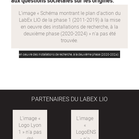
aux questions sociétales sur les origines.
Schéma
Schéma montrant le plan d'action du LabEx LIO de la phase 1 (2011-2019) à la mise
montrant
en oeuvre des installations de recherche, à la deuxième phase (2020-2024)
le
plan
d'action
du
LabEx
PARTENAIRES DU LABEX LIO
LIO
de
la
Logo
LogoENS
phase
Lyon
1