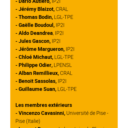
- Dario Autiero,
IP2I
- Jérémy Blaizot,
CRAL
- Thomas Bodin,
LGL-TPE
- Gaëlle Boudoul,
IP2I
- Aldo Deandrea
, IP2I
- Jules Gascon,
IP2I
- Jérôme Margueron,
IP2I
- Chloé Michaut,
LGL-TPE
- Philippe Odier,
LPENSL
- Alban Remillieux,
CRAL
- Benoit Sassolas,
IP2I
- Guillaume Suan,
LGL-TPE
Les membres extérieurs
- Vincenzo Cavasinni,
Université de Pise -
Pise (Italie)